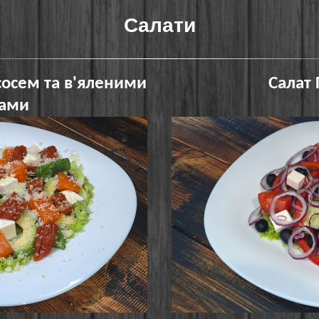
Салати
сосем та в'яленими
Салат
тами