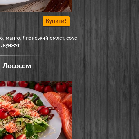
Купити!
до, манго, Японський омлет, соус
і, кунжут
з Лососем