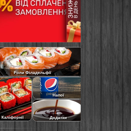
Роли Філадельфії
Напої
 Каліфорнії
Додатки