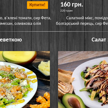
160 грн.
Купити!
220 грам
, в'ялені томати, сир Фета,
Салатний мікс, помідо
рмезан, оливкова олія
болгарський перець, сир Фе
реветкою
Салат