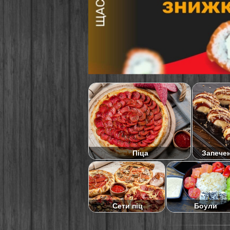
Піца
Запече
Сети піц
Боули