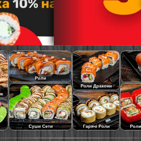
Роли
Роли Дракони
не
Суши Сети
Роли
Гарячі Роли