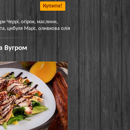
Купити!
ри Черрі, огірок, маслини,
та, цибуля Марс, оливкова олія
 з Вугром