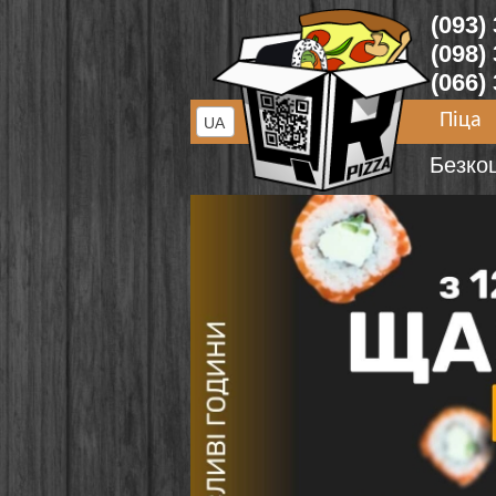
(093)
(098)
(066)
Піца
UA
Безко