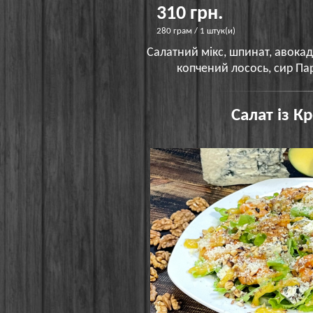
310 грн.
280 грам / 1 штук(и)
Салатний мікс, шпинат, авокадо
копчений лосось, сир Па
Салат із К