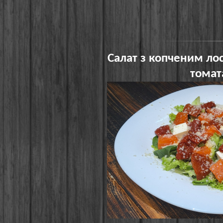
Салат з копченим ло
тома