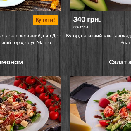
340 грн.
Купити!
220 грам
нас консервований, сир Дор
Вугор, салатний мікс, авока
ький горіх, соус Манго
Унаг
Хамоном
Салат 