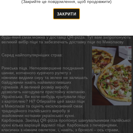
(Закрийте це повідомлення, щоб продовжити)
Традиційна італійська піца, як свідчать старовинні рецепти,
складалася фактично з тих продуктів, що залишилися після
приготування обіду. Шматочки помідорів, кілька маслин, невелика
кількість м’яса і багато-багато сиру розкладалися на тонкому шарі
тіста, і все це запекалося кілька хвилин у гарячій печі – ось
класичний рецепт справжньої піци. Сьогодні ж асортимент будь-
якої піцерії вражає різноманітністю начинок.
Замовити піцу
на
будь-який смак можна у доставці QR-pizza.
Тут вам запропонують
великий вибір піци та забезпечать
доставку піци по Миколаєву
.
Серед найпопулярніших страв:
Римська піца. Неперевершене поєднання
шинки, копченого курячого рулету з
ніжними видами сиру та зелені не залишать
байдужими навіть найвимогливіших
гурманів. А великий розмір виробу
дозволить нагодувати пристойну компанію.
Українська. Ви коли-небудь куштували піцу
з картоплею? Ні? Обирайте цей
заказ піци
в Миколаєві
та оцініть ексклюзивний смак
традиційного італійського виробу зі
знайомими нотками української кухні.
Карбонара. Заклад QR-pizza пропонує шанувальникам італійської
кухні кілька варіацій відомої піци. Карбонара з печерицями,
класична з ніжним омлетом, і, навіть, з броколі – ось страви,