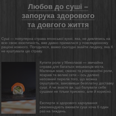
Любов до суші –
запорука здорового
та довгого життя
Суші — популярна страва японської кухні, яка, не дивлячись на
всю свою екзотичність, вже давно прижилася у повсякденному
раціоні кожного. Погодьтеся, важко сьогодні знайти людину, яка б
не куштувала цю страву.
Купити роли у Миколаєві
—
звичайна
справа для багатьох мешканців міста.
Маленькі макі, смачні та різноманітні роли,
яскраві та великі сети – ось далеко
неповний перелік того, що можна
скуштувати, замовивши безплатну доставку
суші.
А чи знаєте ви, що балувати себе
сушами не тільки приємно, але й корисно.
Експерти зі здорового харчування
рекомендують вживати суші хоча б один
раз на тиждень.