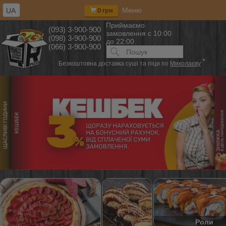
Меню
UA
0 грн
Приймаємо
(093) 3-900-900
замовлення
с 10:00
(098) 3-900-900
до 22:00
(066) 3-900-900
Искать:
ПОИСК
*
Безкоштовна доставка суші та піци по
Миколаєву
Роли