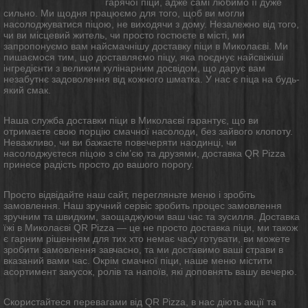
гарячої піци, адже самі любимо її дуже
сильно. Ми щодня працюємо для того, щоб ви могли
насолоджуватися піцою, не виходячи з дому. Незалежно від того,
чи ви місцевий житель, чи просто гостюєте в місті, ми
запропонуємо вам найсмачнішу
доставку
піци в Миколаєві. Ми
пишаємося тим, що доставляємо піцу, яка поєднує найсвіжіші
інгредієнти з великим кулінарним досвідом, що дарує вам
незабутнє задоволення від кожного шматка. У нас є піца на будь-
який смак.
Наша служба
доставки
піци в Миколаєві гарантує, що ви
отримаєте свою порцію смачної насолоди, без зайвого клопоту.
Неважливо, чи ви бажаєте повечеряти наодинці, чи
насолоджуєтеся піцою з сім’єю та друзями,
доставка
QR Pizza
принесе радість просто до вашого порогу.
Просто відвідайте наш сайт, перегляньте меню і зробіть
замовлення. Наш зручний сервіс зробить процес замовлення
зручним та швидким, заощаджуючи ваш час та зусилля.
Доставка
їжі в Миколаєві QR Pizza — це не просто
доставка
піци, ми також
є гарним рішенням для тих хто немає часу готувати, ви можете
зробити замовлення завчасно, та ми доставимо ваші страви в
вказаний вами час. Окрім смачної піци, наше меню містити
асортимент закусок, ролів та напоїв, які доповнять вашу вечерю.
Скористайтеся перевагами від QR Pizza, в нас діють акції та