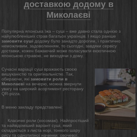
доставкою додому в
Миколаєві
Популярна японська їжа – суші – вже давно стала однією з
найулюбленіших страв багатьох українців. І якщо раніше
замовити суші
додому було занадто дорогим, і практично
неможливим, задоволенням, то сьогодні, завдяки сервісу
доставки, кожен бажаючий може поласувати екзотичною
японською стравою, не виходячи з дому.
Сучасні варіації суші вражають своєю
вишуканістю та оригінальністю. Так,
обираючи, які
замовити роли в
Миколаєві
на вечерю, можна звернути
увагу на широкий асортимент ресторану
QR-pizza.
В меню закладу представлені:
Класичні роли (хосомакі). Найпростіший
та найвідоміший варіант суші, який
складається з листа норі, тонкого шару
рису та однотипної начинки: овочевої,