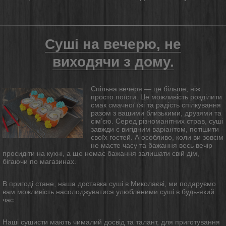
Суші на вечерю, не
виходячи з дому.
Спільна вечеря — це більше, ніж
просто поїсти. Це можливість розділити
смак смачної їжі та радість спілкування
разом з вашими близькими, друзями та
сім’єю. Серед різноманітних страв, суші
завжди є вигідним варіантом, потішити
своїх гостей. А особливо, коли ви зовсім
не маєте часу та бажання весь вечір
просидіти на кухні, а ще немає бажання залишати свій дім,
бігаючи по магазинах.
В пригоді стане, наша доставка суші в Миколаєві, ми подаруємо
вам можливість насолоджуватися улюбленими суші в будь-який
час.
Наші сушисти мають чималий досвід та талант, для приготування