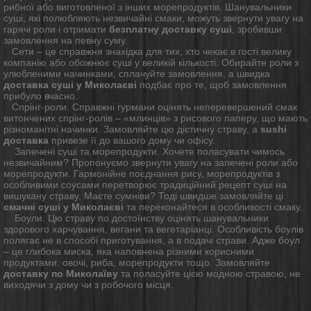
рибної або виготовленої з інших морепродуктів. Шанувальники
суші, які полюбляють незвичайні смаки, можуть звернути увагу на
гарячі роли і отримати
безплатну доставку суші
, зробивши
замовлення на певну суму.
Сети – це справжня знахідка для тих, хто чекає в гості велику
компанію або обожнює суші у великій кількості. Обирайте роли з
улюбленими начинками, сплачуйте замовлення, а швидка
доставка суші у Миколаєві
подбає про те, щоб замовлення
прибуло вчасно.
Спрінг-роли. Справжні гурмани оцінять неперевершений смак
витончених спрінг-ролів – «млинців» з рисового паперу, що мають
різноманітні начинки. Замовляйте цю дієтичну страву, а
sushi
доставка
привезе її до вашого дому чи офісу.
Запечені суші та морепродукти. Хочете поласувати чимось
незвичайним? Пропонуємо звернути увагу на запечені роли або
морепродукти. Гармонійне поєднання рису, морепродуктів з
особливими соусами перетворює традиційний рецепт суші на
вишукану страву. Маєте сумніви? Тоді швидше замовляйте ці
смачні суші у Миколаєві
та переконайтеся в особливості смаку.
Боули. Цю страву по достоїнству оцінять шанувальники
здорового харчування, вегани та вегетаріанці. Особливість боулів
полягає не в способі приготування, а в подачі страви. Адже боул
– це глибока миска, яка наповнена різними корисними
продуктами: овочі, риба, морепродукти тощо. Замовляйте
доставку по Миколаїву
та поласуйте цією модною стравою, не
виходячи з дому чи з робочого місця.