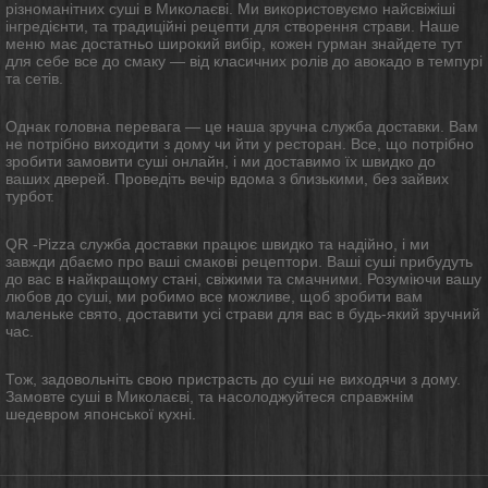
різноманітних суші в Миколаєві. Ми використовуємо найсвіжіші
інгредієнти, та традиційні рецепти для створення страви. Наше
меню має достатньо широкий вибір, кожен гурман знайдете тут
для себе все до смаку — від класичних ролів до авокадо в темпурі
та сетів.
Однак головна перевага — це наша зручна служба доставки. Вам
не потрібно виходити з дому чи йти у ресторан. Все, що потрібно
зробити замовити суші онлайн, і ми доставимо їх швидко до
ваших дверей. Проведіть вечір вдома з близькими, без зайвих
турбот.
QR -Pizza служба доставки працює швидко та надійно, і ми
завжди дбаємо про ваші смакові рецептори. Ваші суші прибудуть
до вас в найкращому стані, свіжими та смачними. Розуміючи вашу
любов до суші, ми робимо все можливе, щоб зробити вам
маленьке свято, доставити усі страви для вас в будь-який зручний
час.
Тож, задовольніть свою пристрасть до суші не виходячи з дому.
Замовте суші в Миколаєві, та насолоджуйтеся справжнім
шедевром японської кухні.