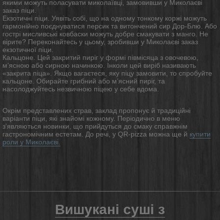
якими можуть поласувати миколаївці, замовивши у
Миколаєві
заказ піци
.
Екзотичні піци. Уявіть собі, що на одному тонкому коржі можуть
гармонійно поєднуватися персик та витончений сир Дор-Блю. Або
гострі мисливські ковбаски можуть добре смакувати з манго. Не
вірите? Переконайтесь у цьому, зробивши у
Миколаєві заказ
екзотичної
піци.
Кальцоне. Цей закритий пиріг у формі півмісяца з овочевою,
м’ясною або сирною начинкою. Інколи цей виріб називають
«закрита піца». Якщо вагаєтеся, яку
піцу замовити
, то спробуйте
кальцоне. Обирайте грибний або м’ясний пиріг, та
насолоджуйтесь незвичною піцею у себе вдома.
Окрім представлених страв, заклад пропонує й традиційні
варіанти піци, які знайомі кожному. Періодично в меню
з’являються новинки, що прийдуться до смаку справжнім
гастрономічним естетам. До речі, у QR-pizza можна ще й
купити
роли у Миколаєві.
Вишукані суші з