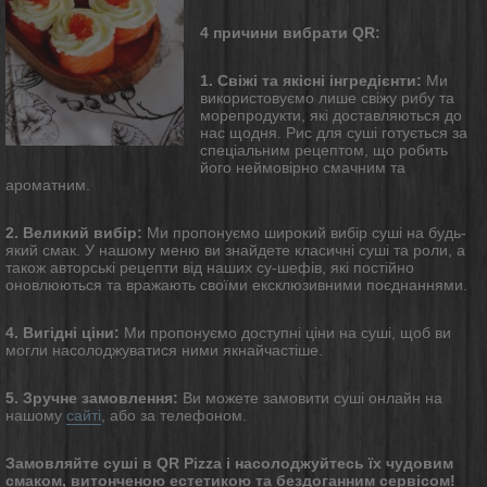
4 причини вибрати QR:
1. Свіжі та якісні інгредієнти:
Ми
використовуємо лише свіжу рибу та
морепродукти, які доставляються до
нас щодня. Рис для суші готується за
спеціальним рецептом, що робить
його неймовірно смачним та
ароматним.
2. Великий вибір:
Ми пропонуємо широкий вибір суші на будь-
який смак. У нашому меню ви знайдете класичні суші та роли, а
також авторські рецепти від наших су-шефів, які постійно
оновлюються та вражають своїми ексклюзивними поєднаннями.
4. Вигідні ціни:
Ми пропонуємо доступні ціни на суші, щоб ви
могли насолоджуватися ними якнайчастіше.
5. Зручне замовлення:
Ви можете замовити суші онлайн на
нашому
сайті
, або за телефоном.
Замовляйте суші в QR Pizza і насолоджуйтесь їх чудовим
смаком, витонченою естетикою та бездоганним сервісом!