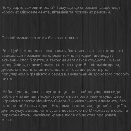
Чому варто замовити роли? Тому що це справжня скарбниця
корисних мікроелементів, вітамінів та поживних речовин.
Познайомимося з ними більш детально:
Рис. Цей компонент є основним у багатьох азіатських стравах і
вважається незамінним елементом для людей, що ведуть
активний спосіб життя, а також намагаються схуднути. Низька
калорійність, великий вміст вітамінів групи B – вітамінів краси,
джерело енергії та антиоксидантів – ось що робить рис
популярним інгредієнтом серед шанувальників здорового способу
життя.
Риба. Тунець, лосось, вугор тощо – ось найпопулярніші види
риби, які зазвичай використовують при приготуванні суші. Цей
інгредієнт вражає кількістю Омега-3 – унікального елемента, без
якого не обійтись людині. Недарма вважається, що риба – це їжа
для розуму. Замовляйте суші з доставкою по Миколаєву в офіс та
переконайтесь, наскільки краще після обіду став працювати
мозок.