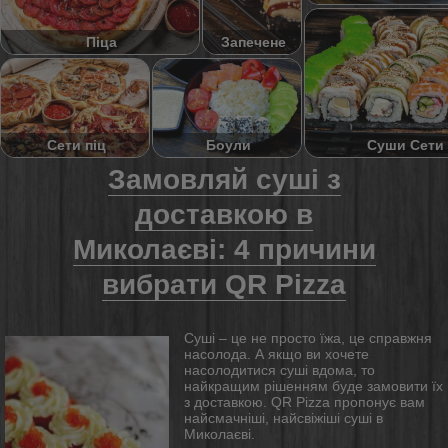
Піца
Запечене
Суши Сети
Сети піц
Боули
Замовляй суші з
Блог
доставкою в
Миколаєві: 4 причини
вибрати QR Pizza
Суші – це не просто їжа, це справжня
насолода. А якщо ви хочете
насолодитися суші вдома, то
найкращим рішенням буде замовити їх
з доставкою. QR Pizza пропонує вам
найсмачніші, найсвіжіші суші в
Миколаєві.