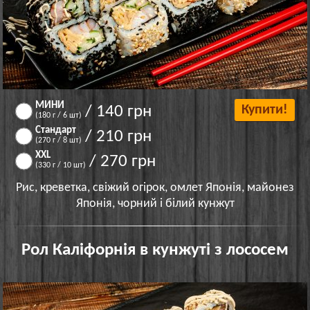
МИНИ
/ 140 грн
Купити!
(180 г / 6 шт)
Стандарт
/ 210 грн
(270 г / 8 шт)
XXL
/ 270 грн
(330 г / 10 шт)
Рис, креветка, свіжий огірок, омлет Японія, майонез
Японія, чорний і білий кунжут
Рол Каліфорнія в кунжуті з лососем