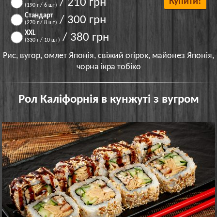
/ 210 грн
Купити!
(190 г / 6 шт)
Стандарт
/ 300 грн
(270 г / 8 шт)
XXL
/ 380 грн
(330 г / 10 шт)
Рис, вугор, омлет Японія, свіжий огірок, майонез Японія,
чорна ікра тобіко
Рол Каліфорнія в кунжуті з вугром