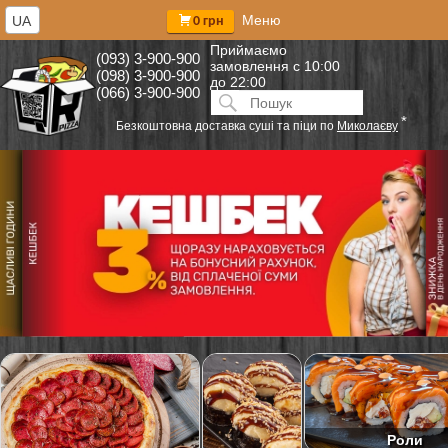
Меню
UA
0 грн
Приймаємо
(093) 3-900-900
замовлення
с 10:00
(098) 3-900-900
до 22:00
(066) 3-900-900
Искать:
ПОИСК
*
Безкоштовна доставка суші та піци по
Миколаєву
Роли