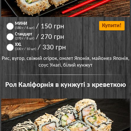
МИНИ
/ 150 грн
Купити!
(180 г / 6 шт)
Стандарт
/ 270 грн
(270 г / 8 шт)
XXL
/ 330 грн
(330 г / 10 шт)
Рис, вугор, свіжий огірок, омлет Японія, майонез Японія,
соус Унагі, білий кунжут
Рол Каліфорнія в кунжуті з креветкою