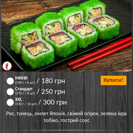
МИНИ
/ 180 грн
Купити!
(190 г / 6 шт)
Стандарт
/ 250 грн
(270 г / 8 шт)
XXL
/ 300 грн
(330 г / 10 шт)
Рис, тунець, омлет Японія, свіжий огірок, зелена ікра
тобіко, гострий соус