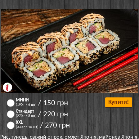
МИНИ
/ 150 грн
Купити!
(190 г / 6 шт)
Стандарт
/ 220 грн
(270 г / 8 шт)
XXL
/ 270 грн
(330 г / 10 шт)
Рис, тунець, свіжий огірок, омлет Японія, майонез Японія,