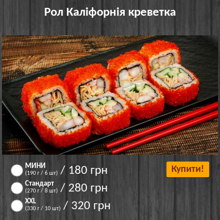
Рол Каліфорнія креветка
МИНИ
/ 180 грн
Купити!
(190 г / 6 шт)
Стандарт
/ 280 грн
(270 г / 8 шт)
XXL
/ 320 грн
(330 г / 10 шт)