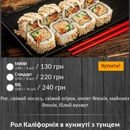
МИНИ
/ 130 грн
Купити!
(180 г / 6 шт)
Стандарт
/ 220 грн
(270 г / 8 шт)
XXL
/ 240 грн
(330 г / 10 шт)
Рис, свіжий лосось, свіжий огірок, омлет Японія, майонез
Японія, білий кунжут
Рол Каліфорнія в кунжуті з тунцем