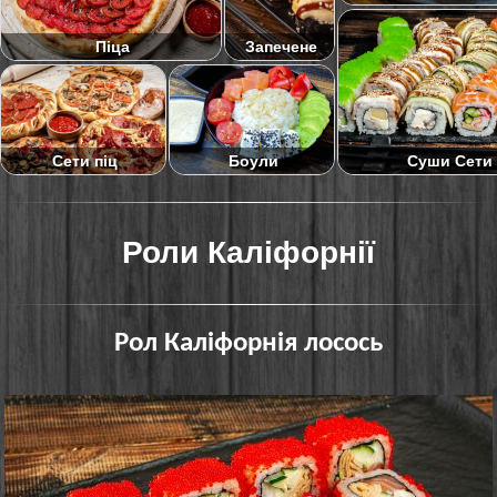
Піца
Запечене
Суши Сети
Сети піц
Боули
Роли Каліфорнії
Рол Каліфорнія лосось