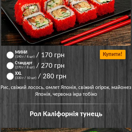
МИНИ
/ 170 грн
Купити!
(190 г / 6 шт)
Стандарт
/ 270 грн
(270 г / 8 шт)
XXL
/ 280 грн
(330 г / 10 шт)
Рис, свіжий лосось, омлет Японія, свіжий огірок, майонез
Японія, червона ікра тобіко
Рол Каліфорнія тунець