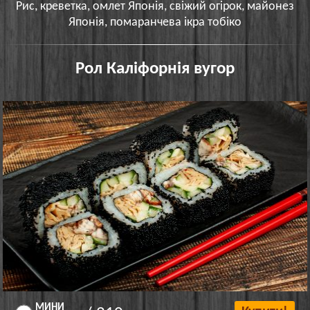
Рис, креветка, омлет Японія, свіжий огірок, майонез
Японія, помаранчева ікра тобіко
Рол Каліфорнія вугор
МИНИ