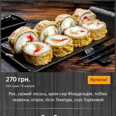
270 грн.
Купити!
345 грам / 8 штук(и)
Рис, свіжий лосось, крем-сир Філадельфія, тобіко
червона, огірок, тісто Темпура, соус Горіховий