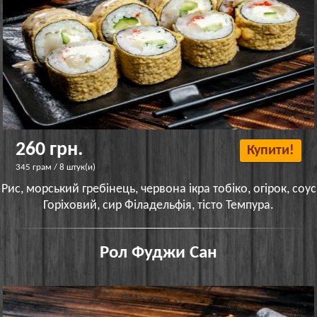
260 грн.
Купити!
345 грам / 8 штук(и)
Рис, морський гребінець, червона ікра тобіко, огірок, соус
Горіховий, сир Філадельфія, тісто Темпура.
Рол Фуджи Сан