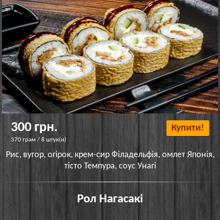
300 грн.
Купити!
370 грам / 8 штук(и)
Рис, вугор, огірок, крем-сир Філадельфія, омлет Японія,
тісто Темпура, соус Унагі
Рол Нагасакі