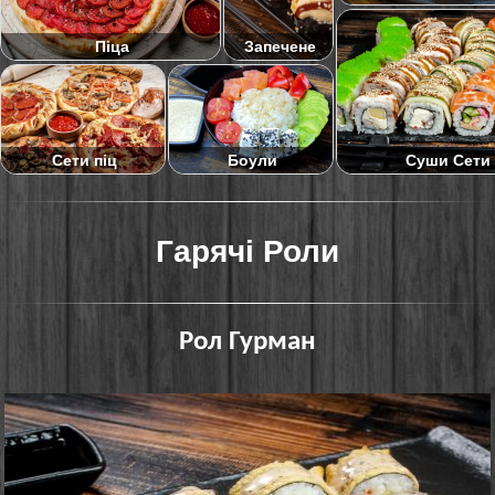
Піца
Запечене
Суши Сети
Сети піц
Боули
Гарячі Роли
Рол Гурман