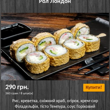
Рол Лондон
290 грн.
Купити!
360 грам / 8 штук(и)
Рис, креветка, сніжний краб, огірок, крем-сир
Філадельфія, тісто Темпура, соус Горіховий