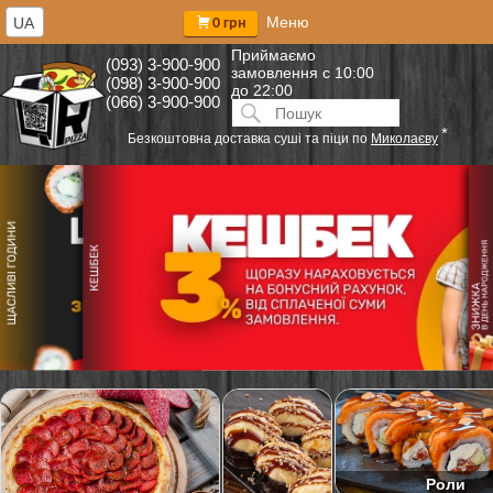
Меню
UA
0 грн
Приймаємо
(093) 3-900-900
замовлення
с 10:00
(098) 3-900-900
до 22:00
(066) 3-900-900
Искать:
ПОИСК
*
Безкоштовна доставка суші та піци по
Миколаєву
Роли